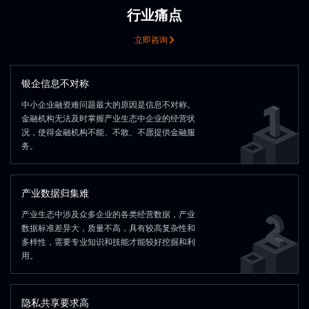
调度引擎worker
Scheduling Engine Worker
Offline Data
Wind Power
Ph
基础设施
PolarDB
PolarDB
心
分布式文件系
Service
Layer
Layer
实践
Management
…
As
Data Platform
MySQL instance
MySQL instance
MySQL instance
Practice
Model
数据研发平台 (CyberMeta)
数据湖
CyberData
心
清
Security
Service
Service
Service
多方安全计算
Center
基础设施
Data Sharing
数据安全管理
Data Layer
行业痛点
Owner Data
DeepSeek
Vehicle Data
Tongyi
P
CyberHadoop
Spark
Flink
Warehouse
操作系统
Theme Tables
Th
Real-Time Analytics
DeepSeek
…
通
模型引擎
数据标准
数据标准
Center
基础设施
Infrastructure
阿里云
华为云
数据归集仓
Container
Sub
基础设施层
数据集成
数据服务
贴
计
计
结构化数据 (parquet/orc/hudi/iceberg)
容器编排
数据研发平台
数据开发
数据处理
Technology
Analytic DB
Analytic DB
Layer
Layer
Layer
Engine
Sales Knowledge Base
Data Standard
（IaaS）
Warehouse
MySQL
Lo
Data Governance
Secure Multi-Party Computation
外采数据
MySQL
Lo
Data Sources
数据源
PolarDB
PolarDB
PolarDB
CPU
数据
集群管理
自动运维
数据集成
CyberData
Hadoop
Hive
Spark
Ta
离线业务数据
Master Data Management
Operating System
Infrastructure
Layer
Data Integration
主数据管理
数据管控平台
Orchestration
算
算
Spark
Spark
Flink
Flink
Hive
Hive
Management
指标管理
虚拟机
数据归集仓
立即咨询
Cleansing / 
数智开发
数智开发
Acquired
Platform
大数据OS内核
统一元数据
CyberData
HybridDB for MySQL
HybridDB for MySQL
全量入湖（离
数据
Incremental
数据层
政务数据
CyberData
产
Big Data Operations
底座
增量同步
层
层
Qwen-3
大数据运维
Analytic DB
Analytic DB
Analytic DB
赛博数据平台
Data Layer
Government Data
Qwen-3
Industr
监控体系
…
用户管理
Virtual Machine
数据研发平台
统一元数据
统一调度
External Data
Data Aggregation
数据层
爬虫数据
Data Security
政务数据
产
赛博数据平台 (CyberDat
Cleansing
Business Data
Data Platform
国内 国际
Data Layer
底座
ApsaraDB
ApsaraDB
Government Data
Indu
数据源
Sourc
MySQL
Doris
OceanBase
Compute
Compute
Compute
MySQL
Doris
OceanBase
Separation of Storage & C
度量单位
度量单位
MySQL/Oracle/SqlServer/PG等
Data Standard
Hbase/
Management
数据标准
HybridDB for MySQL
HybridDB for MySQL
HybridDB for MySQL
Warehouse
分布式存储系统
Spark
Spark
Spark
Flink
Flink
Flink
hadoop
Hive
Hive
Hive
计算/存储
DMS
基础设施
Sync
存
存
数据研发平台
数据开发
数
银企信息不对称
Layer
Layer
Layer
Cluster Management
Automated Operations
Data I
GaussDB
GaussDB
Web-Crawled
……
操作系统
芯片
集群管理
自动运维
数
Data Aggregation
分布式存储系统
hadoop
spark
flink
大数据OS内核
Metric
储
储
客户线索分发
数据
ApsaraDB
ApsaraDB
ApsaraDB
So
下游数据集成
DMS
中小企业融资难问题最大的原因是信息不对称。
大数据OS内核
标准代码
标准代码
CyberHadoop
Warehouse
统一元数据
Spark
数智开发
Data
PostgreSQL
ClickHouse
Data Intelligence
Management
MRS
MRS
CyberData
PostgreSQL
ClickHouse
数据
层
层
底座
金融机构无法及时掌握产业生态中企业的经营状
Monitoring System
…
User M
Downstream
监控体系
GaussDB
GaussDB
GaussDB
Customer Lead Distribution
…
用
统一元数据
数据研发平台
Development
底座
Storage
Storage
Storage
况，使得金融机构不能、不敢、不愿提供金融服
S3
S3
Data Integration
Measurement Unit
数据源
数据源
……
度量单位
一方业务数据
一方业务数据
ERP数据
字段标准
字段标准
Private Cloud
Layer
Layer
Layer
私有云
MRS
MRS
MRS
务。
Data R&D Platform
Data Development
Data P
计算/存储
分布式存储系统
Had
Big Data OS Kernel
OSS
OSS
Unified Metada
采集 /
Data
Domestic / Internationa
S3
S3
S3
大数据OS内核
分布式存储系统
hadoop
交易数据
核心业务表
统计表数据
绩效指标数据
Infrastructure
接口层
Data
命名词典
命名词典
Standard Code
Infrastructure
标准代码
Data R&D Platform
Unified Metadata
Unified 
产业数据归集难
OSS
OSS
OSS
客户表
出入账低表
关联公共表
…
Infrastruc-
Operating System
Ch
Distributed
Compute/Storage
ture
产业生态中涉及众多企业的各类经营数据，产业
Storage Syste
数据源
Field Standard
一方业务数据
ERP数据
字段标准
数据标准差异大，质量不高，具有较高复杂性和
Distributed
Data Sources
First-Party Business Data
Big Data OS Kernel
Hadoo
多样性，需要专业知识和技能才能较好挖掘和利
采集 /
Storage System
用。
交易数据
核心业务表
统计表数据
绩
接口层
Naming Dictionary
命名词典
客户表
出入账低表
关联公共表
…
ERP Data
隐私共享要求高