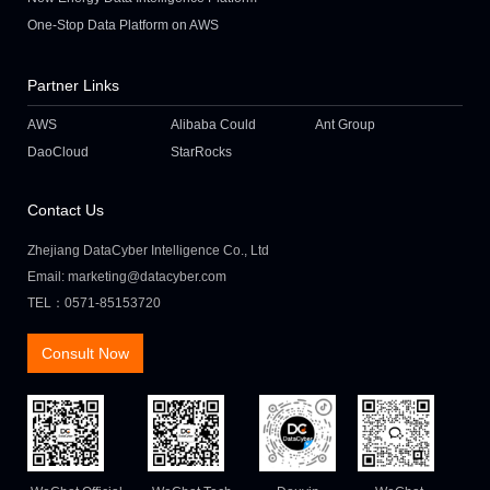
One-Stop Data Platform on AWS
Partner Links
AWS
Alibaba Could
Ant Group
DaoCloud
StarRocks
Contact Us
Zhejiang DataCyber Intelligence Co., Ltd
Email: marketing@datacyber.com
TEL：0571-85153720
Consult Now