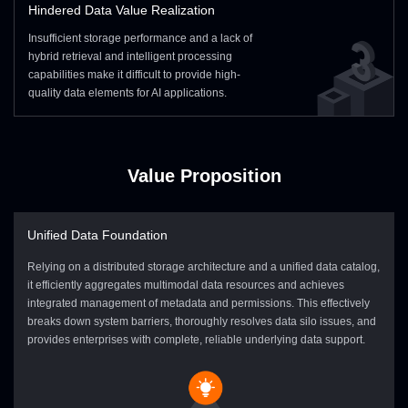
Hindered Data Value Realization
Ingestion /
Transaction
Core Business
Statistical Table
Insufficient storage performance and a lack of
Data
Tables
Data
Interface
hybrid retrieval and intelligent processing
Layer
In/Outbound
capabilities make it difficult to provide high-
Customer
Related Public
Accounting
quality data elements for AI applications.
Tables
Tables
Reports
Value Proposition
Unified Data Foundation
Relying on a distributed storage architecture and a unified data catalog,
it efficiently aggregates multimodal data resources and achieves
integrated management of metadata and permissions. This effectively
breaks down system barriers, thoroughly resolves data silo issues, and
provides enterprises with complete, reliable underlying data support.