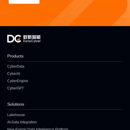
Products
CyberData
CyberAI
CyberEngine
CyberGPT
Solutions
Lakehouse
AI-Data Integration
New Energy Data Intelligence Platform