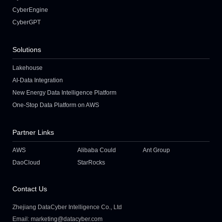
CyberEngine
CyberGPT
Solutions
Lakehouse
AI-Data Integration
New Energy Data Intelligence Platform
One-Stop Data Platform on AWS
Partner Links
AWS
Alibaba Could
Ant Group
DaoCloud
StarRocks
Contact Us
Zhejiang DataCyber Intelligence Co., Ltd
Email: marketing@datacyber.com