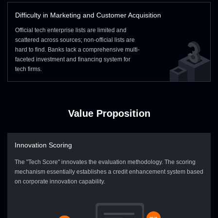
Ingestion /
Transaction
Core Business
Statistical Table
Difficulty in Marketing and Customer Acquisition
Data
Tables
Data
Interface
Official tech enterprise lists are limited and
Layer
In/Outbound
scattered across sources; non-official lists are
Customer
Related Public
Accounting
hard to find. Banks lack a comprehensive multi-
Tables
Tables
Reports
faceted investment and financing system for
tech firms.
Value Proposition
Innovation Scoring
The "Tech Score" innovates the evaluation methodology. The scoring
mechanism essentially establishes a credit enhancement system based
on corporate innovation capability.