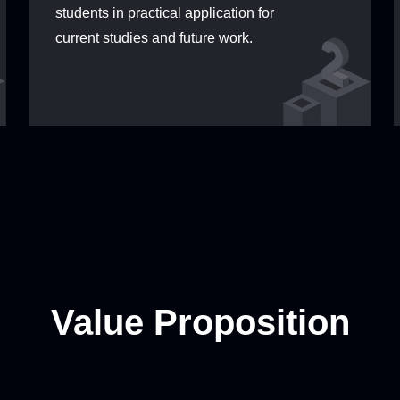
students in practical application for
Aircraft Asset
Photovoltaic
Medical E
KPI Data
current studies and future work.
Data
Equipment Asset Data
Asset 
Vessel Asset
Machine Tool & Heavy
…
…
Data
Equipment Data
Value Proposition