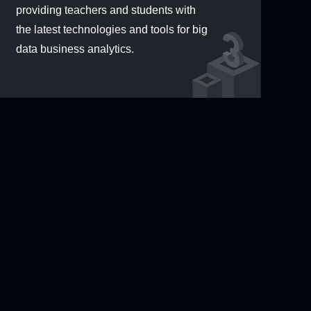
providing teachers and students with
quipment
Corporate
Human
Legal Data
the latest technologies and tools for big
Data
Financial Data
Resources Data
data business analytics.
Organizational
Market Data
…
Data