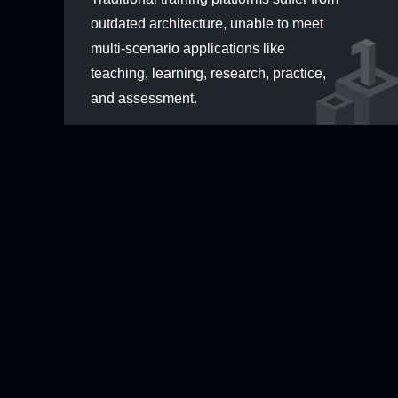
Ingestion /
outdated architecture, unable to meet
Transaction
Core Business
Statistical Table
Data
Tables
Data
Interface
multi-scenario applications like
Layer
In/Outbound
teaching, learning, research, practice,
Customer
Related Public
Accounting
Tables
Tables
and assessment.
Reports