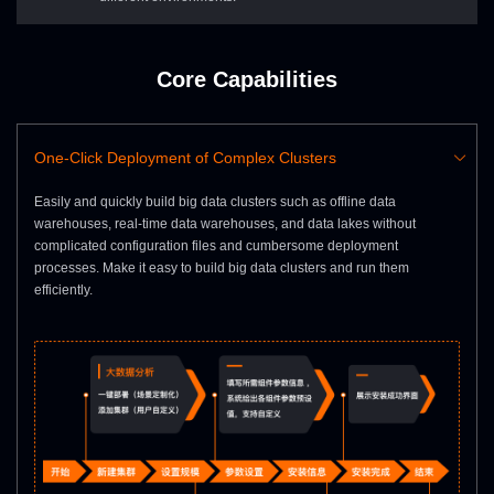
Ingestion /
Transaction
Core Business
Statistical Table
Data
Tables
Data
Interface
Core Capabilities
Layer
In/Outbound
Customer
Related Public
Accounting
Tables
Tables
Reports
One-Click Deployment of Complex Clusters
Easily and quickly build big data clusters such as offline data
warehouses, real-time data warehouses, and data lakes without
complicated configuration files and cumbersome deployment
processes. Make it easy to build big data clusters and run them
efficiently.