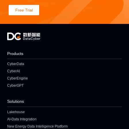
Free Trial
Products
CyberData
CyberAI
CyberEngine
CyberGPT
Solutions
Lakehouse
AI-Data Integration
New Energy Data Intelligence Platform