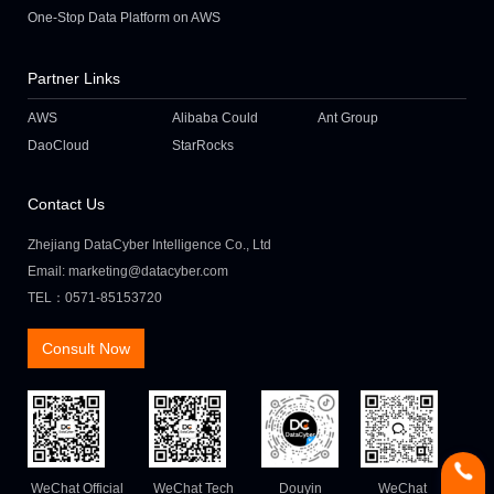
One-Stop Data Platform on AWS
Partner Links
AWS
Alibaba Could
Ant Group
DaoCloud
StarRocks
Contact Us
Zhejiang DataCyber Intelligence Co., Ltd
Email: marketing@datacyber.com
TEL：0571-85153720
Consult Now
WeChat Official
WeChat Tech
Douyin
WeChat